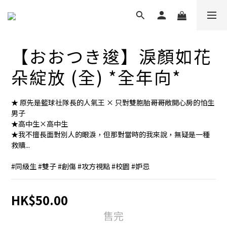
【おおつき逡】淚顏如花
朵綻放 (全) *全年向*
★ 原先是籃球社隊長的人氣王 × 只對雙胞胎哥哥敞開心房的怕生
男子
★高中生×高中生
★我不擅長面對別人的眼淚，但那對當時的我來說，無疑是一種
救贖...
#同級生 #雙子 #創傷 #攻方視點 #校園 #妒忌
HK$50.00
售完