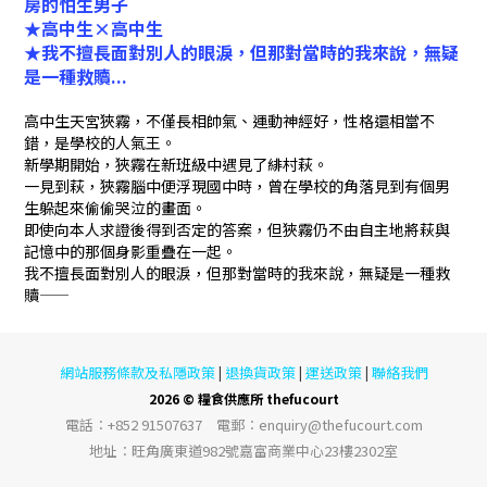
房的怕生男子
★高中生×高中生
★我不擅長面對別人的眼淚，但那對當時的我來說，無疑
是一種救贖...
高中生天宮狹霧，不僅長相帥氣、運動神經好，性格還相當不
錯，是學校的人氣王。
新學期開始，狹霧在新班級中遇見了緋村萩。
一見到萩，狹霧腦中便浮現國中時，曾在學校的角落見到有個男
生躲起來偷偷哭泣的畫面。
即使向本人求證後得到否定的答案，但狹霧仍不由自主地將萩與
記憶中的那個身影重疊在一起。
我不擅長面對別人的眼淚，但那對當時的我來說，無疑是一種救
贖——
網站服務條款及私隱政策
退換貨政策
運送政策
聯絡我們
|
|
|
2026 © 糧食供應所 thefucourt
電話︰+852 91507637 電郵︰enquiry@thefucourt.com
地址︰旺角廣東道982號嘉富商業中心23樓2302室