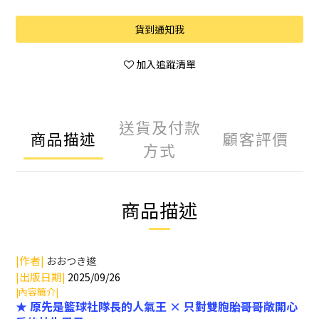
貨到通知我
加入追蹤清單
送貨及付款
商品描述
顧客評價
方式
商品描述
|作者|
おおつき逡
|出版日期|
2025/09/26
|內容簡介|
★ 原先是籃球社隊長的人氣王 × 只對雙胞胎哥哥敞開心