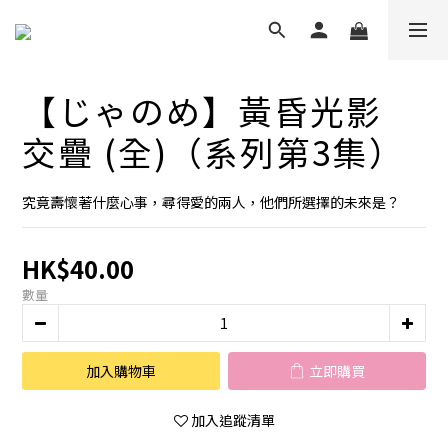
【じゃのめ】黃昏光影
交疊 (全)（系列第3集）
究竟壽懷著什麼心事，尋得愛的兩人，他們所選擇的未來是？
HK$40.00
數量
加入購物車
立即購買
加入追蹤清單