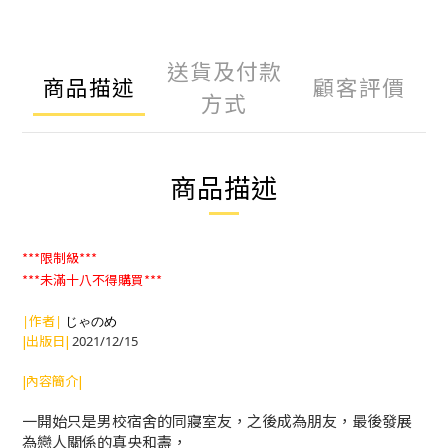
送貨及付款
商品描述
顧客評價
方式
商品描述
***限制級***
***未滿十八不得購買***
|作者|
じゃのめ
|出版日|
2021/12/15
|內容簡介|
一開始只是男校宿舍的同寢室友，之後成為朋友，最後發展
為戀人關係的真央和壽，