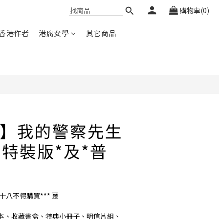
購物車(0)
立即購買
香港作者
港腐女學
其它商品
】我的警察先生
完結特裝版*及*普
滿十八不得購買*** 🈲
本、收藏書盒、特典小冊子、明信片組、