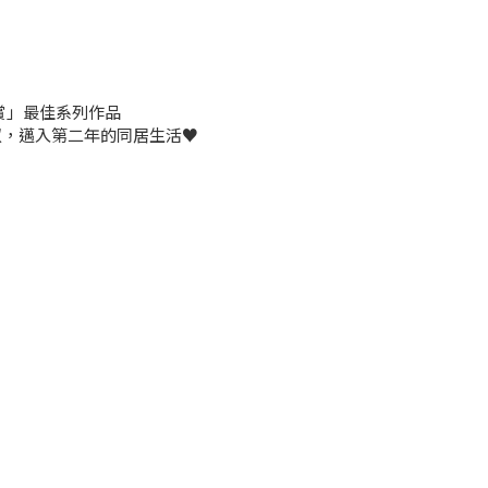
L大賞」最佳系列作品
叔，邁入第二年的同居生活♥