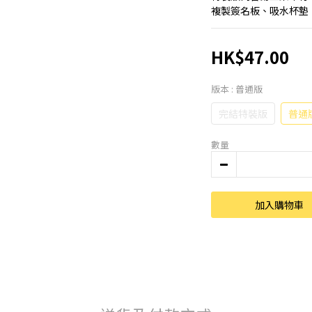
複製簽名板、吸水杯墊
HK$47.00
版本
: 普通版
完結特裝版
普通
數量
加入購物車