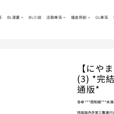
區
BL漫畫
BL小說
活動專區
糧倉原創
GL專區
【にやま
(3) *
通版*
🔞🚫 ***限制級***未
特裝版內含第三集單行