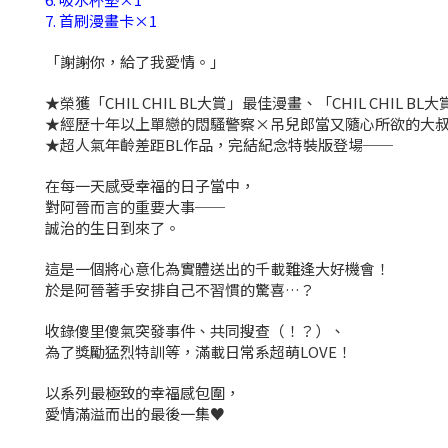
7. 首刷漫畫卡×1
「謝謝你，給了我愛情。」
★榮獲「CHIL CHIL BL大賞」最佳漫畫、「CHIL CHIL B
★經歷十年以上單戀的悶騷警察×吊兒郎當又隨心所欲的大
★超人氣年齡差距BL作品，完結紀念特裝版登場──
在每一天感受幸福的日子當中，
對阿晉而言的重要大事──
誠治的生日到來了。
這是一個將心意化為實體送出的千載難逢大好機會！
於是阿晉著手安排自己不習慣的驚喜…？
收錄傻里傻氣突發事件、共同搜查（！？）、
為了獎勵猛烈特訓等，滿載日常系超萌LOVE！
以系列最極致的幸福感包圍，
愛情滿溢而出的最後一集♥