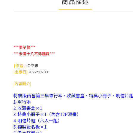
商品描述
***限制級***
***未滿十八不得購買***
にやま
|作者|
|出版日|
2022/12/30
|內容簡介|
特裝版內含第三集單行本、收藏書盒、特典小冊子、明信片
1. 單行本
2. 收藏書盒×1
3. 特典小冊子×1（內含12P漫畫）
4. 明信片組（六入一組）
5. 複製簽名板×1
6. 吸水杯墊×1