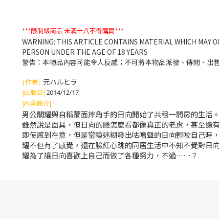
***限制級商品
未滿十八不得購買***
WARNING: THIS ARTICLE CONTAINS MATERIAL WHICH MAY O
PERSON UNDER THE AGE OF 18 YEARS
警告：本物品內容可能令人反感；不可將本物品派發、傳閱、出售
元ハルヒラ
|作者|
|出版日|
2014/12/17
|內容簡介|
男公關耀與自稱蒙面摔角手的日向開始了共租一間房的生活
雖然說是面具，但日向的臉怎麼看都像真正的老虎，甚至還
即使感到在意，但是當睡迷糊發出咕嚕聲的日向輕咬自己時
耀不但有了感覺，還在臉紅心跳的同居生活中不知不覺對日
耀為了讓日向喜歡上自己而做了各種努力，不過……？