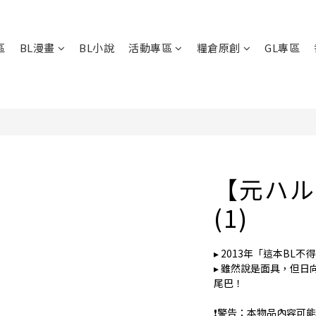
區
BL漫畫
BL小說
活動專區
糧倉原創
GL專區
【元ハル
(1)
▸ 2013年「這本BL不
▸ 雖然說是面具，但
尾巴！
❗️警告：本物品內容