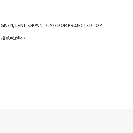
 GIVEN, LENT, SHOWN, PLAYED OR PROJECTED TO A
、播放或放映。