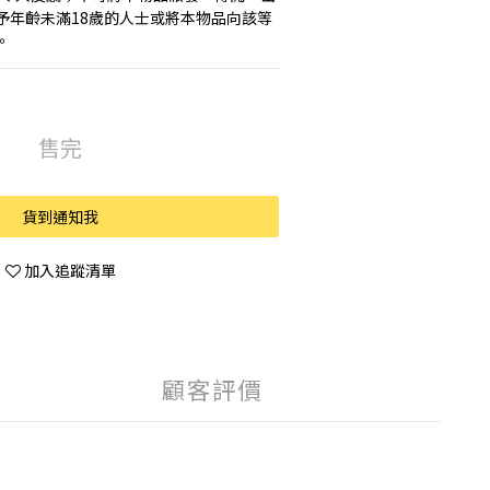
予年齡未滿18歲的人士或將本物品向該等
。
售完
貨到通知我
加入追蹤清單
顧客評價