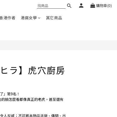
購物車(0)
香港作者
港腐女學
其它商品
ヒラ】虎穴廚房
得了」第9名！
日向的臉怎麼看都像真正的老虎，甚至還有
可能令人反感；不可將本物品派發、傳閱、出