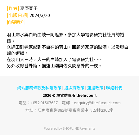
|作者|
夏野寛子
|出版日期|
2024/3/20
|內容簡介|
羽山麻水與白崎由岐一同返鄉，參加大學電影研究社社員的婚
禮。
久違回到老家感到不自在的羽山，回顧起家庭的點滴，以及與白
崎的邂逅。
在羽山大三時，大一的白崎加入了電影研究社……
另外收錄番外篇，描述山瀨與佐久間意外的一夜。
網站服務條款及私隱政策
退換貨政策
運送政策
聯絡我們
|
|
|
2026 © 糧食供應所 thefucourt
電話︰+852 91507637 電郵︰enquiry@thefucourt.com
地址︰旺角廣東道982號嘉富商業中心23樓2302室
Powered by
SHOPLINE Payments