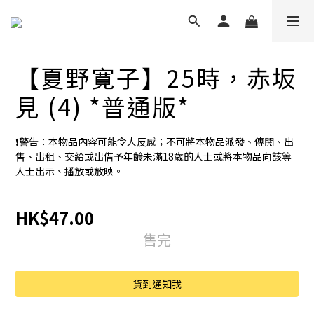
【夏野寛子】25時，赤坂
見 (4) *普通版*
❗️警告：本物品內容可能令人反感；不可將本物品派發、傳閱、出
售、出租、交給或出借予年齡未滿18歲的人士或將本物品向該等
人士出示、播放或放映。
HK$47.00
售完
貨到通知我