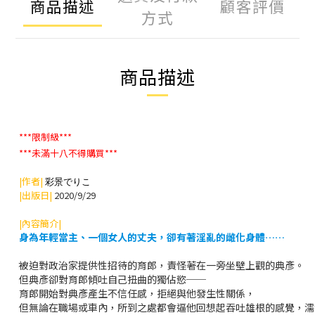
商品描述
顧客評價
方式
商品描述
***限制級***
***未滿十八不得購買***
|作者|
彩景でりこ
|出版日|
2020/9/29
|內容簡介|
身為年輕當主、一個女人的丈夫，卻有著淫亂的雌化身體……
被迫對政治家提供性招待的育郎，責怪著在一旁坐壁上觀的典彥。
但典彥卻對育郎傾吐自己扭曲的獨佔慾──
育郎開始對典彥產生不信任感，拒絕與他發生性關係，
但無論在職場或車內，所到之處都會逼他回想起吞吐雄根的感覺，濡