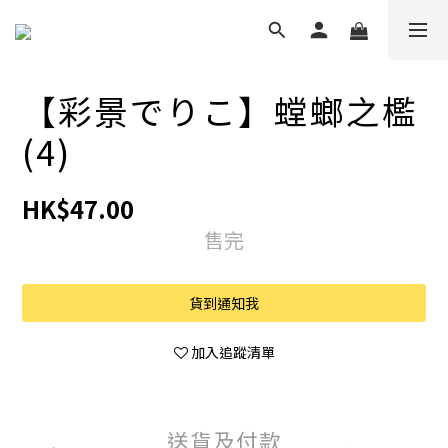
【彩景でりこ】螳螂之檻
(4)
HK$47.00
售完
貨到通知我
加入追蹤清單
送貨及付款