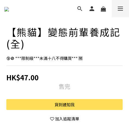
【熊貓】變態前輩養成記
(全)
🔞🚫 ***限制級***未滿十八不得購買*** 🈲
HK$47.00
售完
貨到通知我
加入追蹤清單