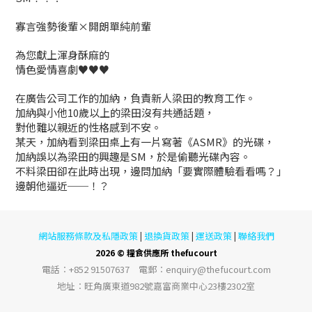
寡言強勢後輩×開朗單純前輩
為您獻上渾身酥麻的
情色愛情喜劇♥♥♥
在廣告公司工作的加納，負責新人梁田的教育工作。
加納與小他10歲以上的梁田沒有共通話題，
對他難以親近的性格感到不安。
某天，加納看到梁田桌上有一片寫著《ASMR》的光碟，
加納誤以為梁田的興趣是SM，於是偷聽光碟內容。
不料梁田卻在此時出現，邊問加納「要實際體驗看看嗎？」
邊朝他逼近──！？
網站服務條款及私隱政策
退換貨政策
運送政策
聯絡我們
|
|
|
2026 © 糧食供應所 thefucourt
電話︰+852 91507637 電郵︰enquiry@thefucourt.com
地址︰旺角廣東道982號嘉富商業中心23樓2302室