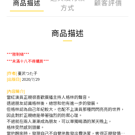
商品描述
顧客評價
方式
商品描述
***限制級***
***未滿十八不得購買***
|作者|
蔓沢つた子
|出版日|
2020/7/29
|內容簡介|
當紅演員正親很喜歡廣播主持人格林的聲音。
透過朋友認識格林後，總想和他有進一步的發展。
但格林認為自己年紀較大，也配不上演員那種閃閃亮亮的世界，
因此對於正親總是帶著強烈的防禦心理。
不過就在兩人漸漸成為朋友，可以單獨喝酒的某天晚上，
格林突然感到頭暈。
當他醒來時，發現自己不自覺地散發出費洛蒙，害得正親發情…