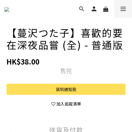
【蔓沢つた子】喜歡的要
在深夜品嘗 (全) - 普通版
HK$38.00
售完
貨到通知我
加入追蹤清單
送貨及付款