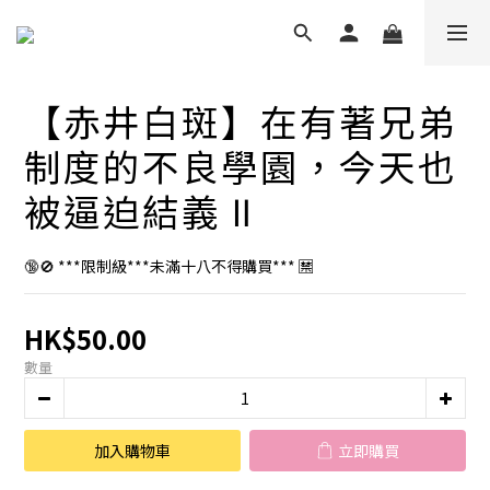
【赤井白斑】在有著兄弟
制度的不良學園，今天也
被逼迫結義 Ⅱ
🔞🚫 ***限制級***未滿十八不得購買*** 🈲
HK$50.00
數量
加入購物車
立即購買