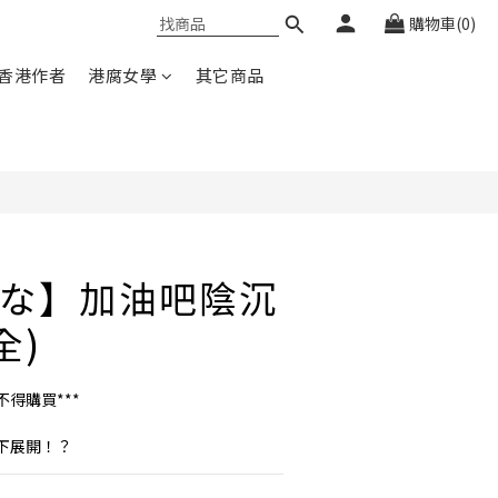
購物車(0)
香港作者
港腐女學
其它商品
な】加油吧陰沉
全)
不得購買***
下展開！？