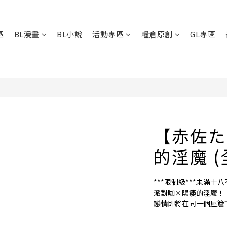
區
BL漫畫
BL小說
活動專區
糧倉原創
GL專區
【赤佐た
的淫魔 (
***限制級***未滿十八
派對咖×陽痿的淫魔！
戀情即將在同一個屋簷