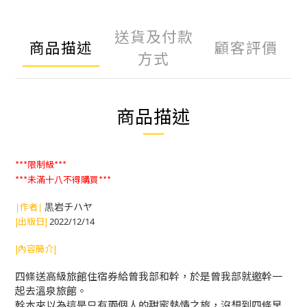
送貨及付款
商品描述
顧客評價
方式
商品描述
***限制級***
***未滿十八不得購買***
黒岩チハヤ
|作者|
|出版日|
2022/12/14
|內容簡介|
四條送高級旅館住宿券給曾我部和幹，於是曾我部就邀幹一
起去溫泉旅館。
幹本來以為這是只有兩個人的甜蜜熱情之旅，沒想到四條早