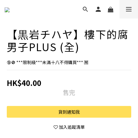
【黒岩チハヤ】樓下的腐
男子PLUS (全)
🔞🚫 ***限制級***未滿十八不得購買*** 🈲
HK$40.00
售完
貨到通知我
加入追蹤清單