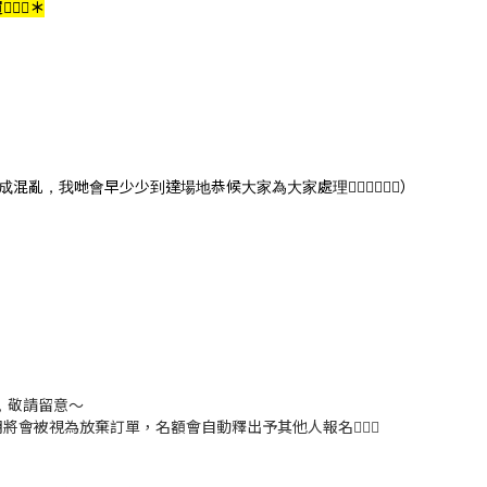
🏻‍♀️
＊
我哋會早少少到達場地恭候大家為大家處理🙇🏻‍♀️🙇🏻‍♀️）
，敬請留意～
被視為放棄訂單，名額會自動釋出予其他人報名🙇🏻‍♀️