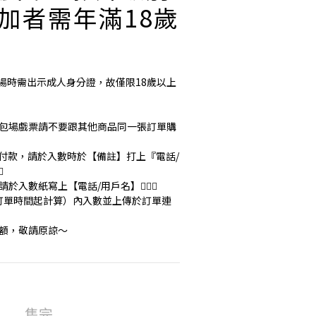
參加者需年滿18歲
，入場時需出示成人身分證，故僅限18歲以上
援包場戲票請不要跟其他商品同一張訂單購
fps付款，請於入數時於【備註】打上『電話/
️
於入數紙寫上【電話/用戶名】🙇🏻‍♀️
交訂單時間起計算）內入數並上傳於訂單連
名額，敬請原諒～
售完