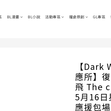
區
BL漫畫
BL小說
活動專區
糧倉原創
GL專區
【Dark 
應所】復
飛 The c
5月16
應援包場