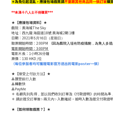
＊
為免引起混亂，應援包場戲票請
不要跟其他商品同一張訂單
購買🙇
**未滿十八人士不得購買***
★【應援包場資料】★
戲院：奧海城The Sky
地址：西九龍 海庭道18號 奧海城2期 1樓
日期：2021年
5月16日（星期日）
取票開始時間：2:00PM
（因為戲院入場有防疫措施，為免人多造成混亂，
電影開始時間：3:00PM
電影片長：1小時26分鐘
票價：130 HKD /位
（每位參加者均可獲贈電影官方送出的電影poster
一張）
★【接受之付款方法】★
🔺匯豐銀行入數
🔺轉數快
🔺PayMe
＊ 名額先到先得，並以我們收到訂單及《付款證明》的時間為準
＊ 請於提交訂單後✨兩天內✨入數確認，逾時入數及提交付款證明將會
★【如何領取戲票？】★