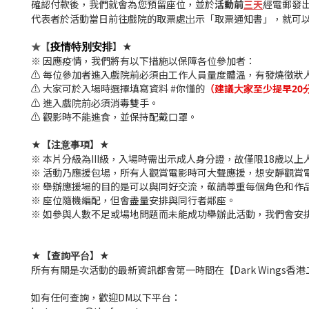
確認付款後，我們就會為您預留座位，並於
活動前
三
經電郵發
天
代表者於活動當日前往戲院的取票處岀示「取票通知書」，就可
★【
】★
疫情特別安排
※ 因應疫情，我們將有以下措施以保障各位參加者：
⚠️ 每位參加者進入戲院前必須由工作人員量度體溫，有發燒徵
⚠️ 大家可於入場時選擇填寫資料 #你懂的
（建議大家至少提早20
⚠️ 進入戲院前必須消毒雙手。
⚠️ 觀影時不能進食，並保持配戴口罩。
★【注意事項】★
※ 本片分級為III級，入場時需出示成人身分證，故僅限18歲以上
※ 活動乃應援包場，所有人觀賞電影時可大聲應援，想安靜觀賞
※ 舉辦應援場的目的是可以與同好交流，敬請尊重每個角色和作
※ 座位隨機編配，但會盡量安排與同行者鄰座。
※ 如參與人數不足或場地問題而未能成功舉辦此活動，我們會安
★【查詢平台】★
所有有關是次活動的最新資訊都會第一時間在【Dark Wings香
如有任何查詢，歡迎DM以下平台：