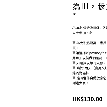
為III，
*
⚠️ 本片分級為III級
人士參加！⚠️
🔻 為免引起混亂，應
買🙇🏻‍♀️
🔻如選擇以payme/
用戶』以便我們確認🙇🏻‍♀
🔻 如選擇以銀行入數，請
🔻 請於*兩天（由提
結內對話框
🔻 逾時當作自動放棄
謝謝大家！
HK$130.00