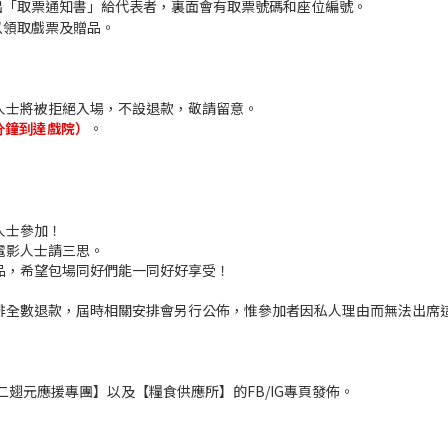
出「取票通知書」給代表者，裏面會有取票號碼和座位編號。
以領取戲票及贈品。
狀人士將被拒絕入場，不設退款，敬請留意。
。
分鐘到達戲院）
人士參加！
電影人士請三思。
品，希望包場同好們能一同好好享受！
排全數退款，屆時相關安排會另行公佈，惟參加者因私人理由而無法出席這
港二翅元應援專團】以及【糧食供應所】的FB/IG專頁發佈。