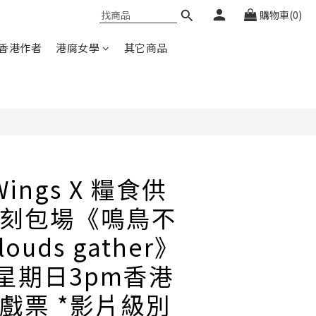
購物車(0)
香港作者
港腐女學
其它商品
Wings X 糧食供
刻包場《鳴鳥不
louds gather》
日星期日3pm香港
戲票 *影片級別