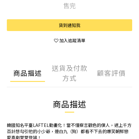
售完
貨到通知我
加入追蹤清單
送貨及付款
商品描述
顧客評價
方式
商品描述
韓國知名平臺LAFTEL動畫化！當不懂察言觀色的僕人，遇上千方
百計想勾引他的小少爺，連白九（狗）都看不下去的爆笑朝鮮戀
愛喜劇堂堂登場！