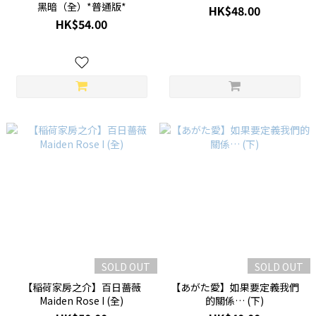
黑暗（全）*普通版*
HK$48.00
HK$54.00
SOLD OUT
SOLD OUT
【稲荷家房之介】百日薔薇
【あがた愛】如果要定義我們
Maiden Rose I (全)
的關係… (下)