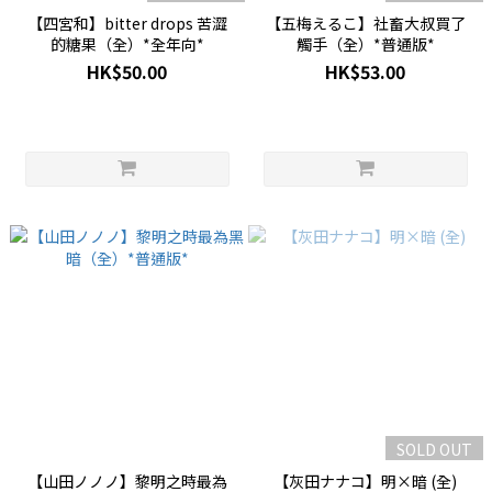
【四宮和】bitter drops 苦澀
【五梅えるこ】社畜大叔買了
的糖果（全）*全年向*
觸手（全）*普通版*
HK$50.00
HK$53.00
SOLD OUT
【山田ノノノ】黎明之時最為
【灰田ナナコ】明×暗 (全)