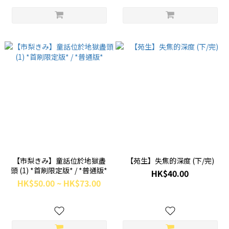
【市梨きみ】童話位於地獄盡
【苑生】失焦的深度 (下/完)
頭 (1) *首刷限定版* / *普通版*
HK$40.00
HK$50.00 ~ HK$73.00