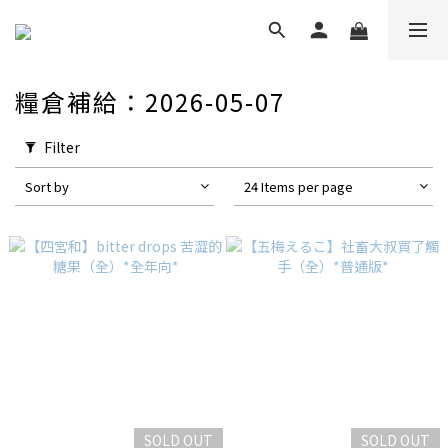
糧倉補給：2026-05-07
Filter
Sort by
24 Items per page
SOLD OUT
SOLD OUT