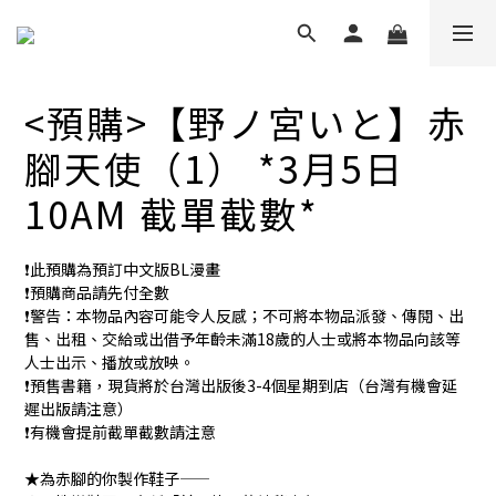
<預購>【野ノ宮いと】赤
腳天使（1） *3月5日
10AM 截單截數*
❗️此預購為預訂中文版BL漫畫
❗️預購商品請先付全數
❗️警告：本物品內容可能令人反感；不可將本物品派發、傳閱、出
售、出租、交給或出借予年齡未滿18歲的人士或將本物品向該等
人士出示、播放或放映。
❗️預售書籍，現貨將於台灣出版後3-4個星期到店（台灣有機會延
遲出版請注意）
❗️有機會提前截單截數請注意
★為赤腳的你製作鞋子——