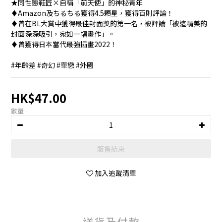
★同性戀鞋匠×自稱「前天使」的神秘青年
♦Amazon及ちるちる獲得4.5顆星，獲得百則評論！
♦曾在BL大賞中獲得最佳封面獎的第一名，被評論「被這精美的
封面深深吸引，宛如一幅畫作」。
♦曾獲得日本當代最強插畫2022！
#年齡差 #奇幻 #單戀 #外國
HK$47.00
數量
販售結束
加入追蹤清單
送貨及付款