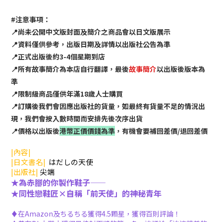
#注意事項：
📍尚未公開中文版封面及簡介之商品會以日文版展示
📍資料僅供參考，出版日期及詳情以出版社公告為準
📍正式出版後約3-4個星期到店
📍所有故事簡介為本店自行翻譯，最後
故事簡介
以出版後版本為
準
📍限制級商品僅供年滿18歲人士購買
📍訂購後我們會因應出版社的貨量，如最終有貨量不足的情況出
現，我們會按入數時間而安排先後次序出貨
📍價格以出版後
港幣正價價錢為準
，有機會要補回差價/退回差價
|內容|
|日文書名|
はだしの天使
|出版社|
尖端
★為
赤腳的你製作鞋子——
★同性戀鞋匠
×自稱「前天使」的神秘青年
♦在Amazon及ちるちる獲得4.5顆星，獲得百則評論！