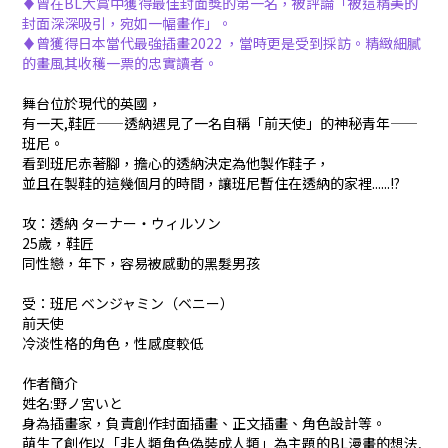
♦曾在BL大賞中獲得最佳封面獎的第一名，被評論「被這精美的
封面深深吸引，宛如一幅畫作」。
♦曾獲得日本當代最強插畫2022 ，當時更是受到採訪。精緻細膩
的畫風其收穫一票的忠實讀者。
舞台位於現代的英國，
有一天,鞋匠——透納遇見了一名自稱「前天使」的神秘青年——
班尼。
看到班尼赤著腳，擔心的透納決定為他製作鞋子，
並且在製鞋的這幾個月的時間，讓班尼暫住在透納的家裡......!?
攻：透納 ターナー・ウィルソン
25歲，鞋匠
同性戀，年下，容易被感動的黑髮男孩
受：班尼 ベンジャミン（ベニー）
前天使
冷淡性格的角色，性感度較低
作者簡介
姓名:野ノ宮いと
身為插畫家，負責創作封面插畫、正文插畫、角色設計等。
萌生了創作以「非人類角色偽裝成人類」為主題的BL漫畫的想法,