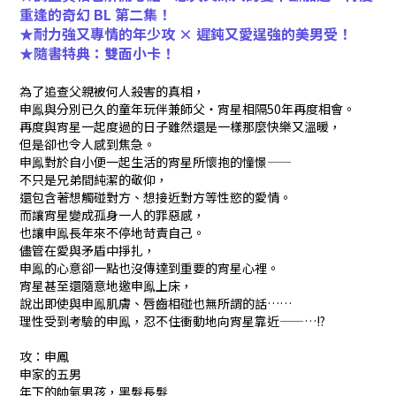
重逢的奇幻 BL 第二集！
★耐力強又專情的年少攻 × 遲鈍又愛逞強的美男受！
★隨書特典：雙面小卡！
為了追查父親被何人殺害的真相，
申鳯與分別已久的童年玩伴兼師父・宵星相隔50年再度相會。
再度與宵星一起度過的日子雖然還是一樣那麼快樂又溫暖，
但是卻也令人感到焦急。
申鳯對於自小便一起生活的宵星所懷抱的憧憬——
不只是兄弟間純潔的敬仰，
還包含著想觸碰對方、想接近對方等性慾的愛情。
而讓宵星變成孤身一人的罪惡感，
也讓申鳯長年來不停地苛責自己。
儘管在愛與矛盾中掙扎，
申鳯的心意卻一點也沒傳達到重要的宵星心裡。
宵星甚至還隨意地邀申鳯上床，
說出即使與申鳯肌膚、唇齒相碰也無所謂的話……
理性受到考驗的申鳯，忍不住衝動地向宵星靠近——…!?
攻：申鳳
申家的五男
年下的帥氣男孩，黑髮長髮