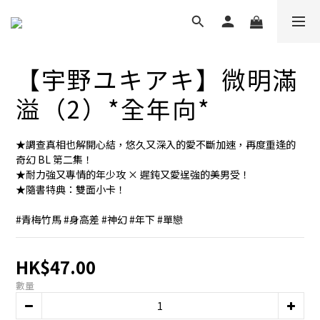
【宇野ユキアキ】微明滿
溢（2）*全年向*
★調查真相也解開心結，悠久又深入的愛不斷加速，再度重逢的
奇幻 BL 第二集！
★耐力強又專情的年少攻 × 遲鈍又愛逞強的美男受！
★隨書特典：雙面小卡！
#青梅竹馬 #身高差 #神幻 #年下 #單戀
HK$47.00
數量