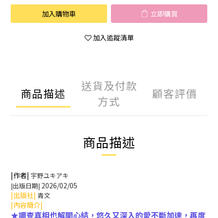
加入購物車
立即購買
加入追蹤清單
送貨及付款
商品描述
顧客評價
方式
商品描述
|作者|
宇野ユキアキ
2026/02/05
|出版日期|
|出版社|
青文
|內容簡介|
★調查真相也解開心結，悠久又深入的愛不斷加速，再度