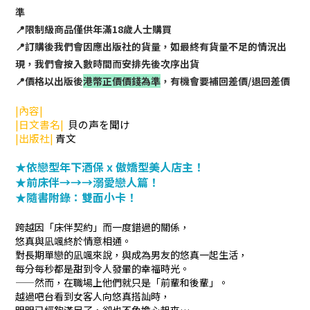
準
📍限制級商品僅供年滿18歲人士購買
📍訂購後我們會因應出版社的貨量，如最終有貨量不足的情況出
現，我們會按入數時間而安排先後次序出貨
📍價格以出版後
港幣正價價錢為準
，有機會要補回差價/退回差價
|內容|
|日文書名|
貝の声を聞け
|出版社|
青文
★依戀型年下酒保 x 傲嬌型美人店主！
★前床伴→→→溺愛戀人篇！
★隨書附錄：雙面小卡！
跨越因「床伴契約」而一度錯過的關係，
悠真與凪颯終於情意相通。
對長期單戀的凪颯來說，與成為男友的悠真一起生活，
每分每秒都是甜到令人發暈的幸福時光。
——然而，在職場上他們就只是「前輩和後輩」。
越過吧台看到女客人向悠真搭訕時，