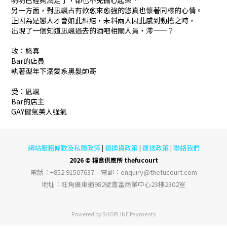
明明已經夠滿足了，卻也不免擔心起來…
另一方面，對凪颯占有欲愈來愈強的悠真也懷著同樣的心情。
正因為是戀人才會如此糾結，未料兩人因此感到動搖之時，
出現了一個知道凪颯過去的酒吧相關人員・澪——？
攻：悠真
Bar的店員
執著型年下溺愛系黑髮帥哥
受：凪颯
Bar的店主
GAY健氣美人強氣
網站服務條款及私隱政策
退換貨政策
運送政策
聯絡我們
|
|
|
2026 © 糧食供應所 thefucourt
電話︰+852 91507637 電郵︰enquiry@thefucourt.com
地址︰旺角廣東道982號嘉富商業中心23樓2302室
Powered by
SHOPLINE Payments