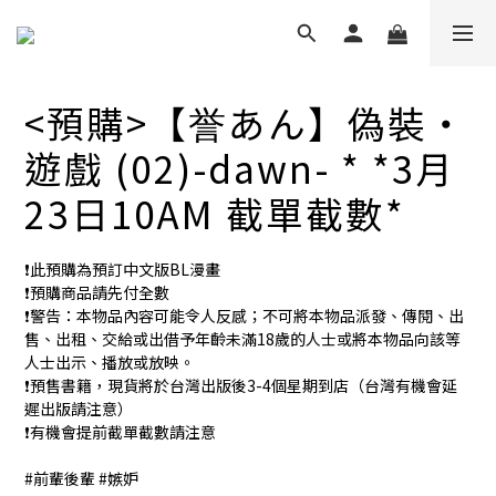
<預購>【誉あん】偽裝・
遊戲 (02)-dawn- * *3月
23日10AM 截單截數*
❗️此預購為預訂中文版BL漫畫
❗️預購商品請先付全數
❗️警告：本物品內容可能令人反感；不可將本物品派發、傳閱、出
售、出租、交給或出借予年齡未滿18歲的人士或將本物品向該等
人士出示、播放或放映。
❗️預售書籍，現貨將於台灣出版後3-4個星期到店（台灣有機會延
遲出版請注意）
❗️有機會提前截單截數請注意
#前輩後輩 #嫉妒