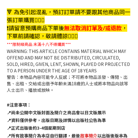
🔻 為免引起混亂，預訂訂單請不要跟其他商品同一
張訂單購買🙇🏻‍♀️
❗️請留意預購商品下單後
無法取消訂單及/或退款
，
下單前請確認，敬請體諒🙇🏻‍♀️
***限制級商品
未滿十八不得購買***
WARNING: THIS ARTICLE CONTAINS MATERIAL WHICH MAY
OFFEND AND MAY NOT BE DISTRIBUTED, CIRCULATED,
SOLD, HIRED, GIVEN, LENT, SHOWN, PLAYED OR PROJECTED
TO A PERSON UNDER THE AGE OF 18 YEARS
警告：本物品內容可能令人反感；不可將本物品派發、傳閱、出
售、出租、交給或出借予年齡未滿18歲的人士或將本物品向該等
人士出示、播放或放映。
#注意事項：
📍尚未公開中文版封面及簡介之商品會以日文版展示
📍資料僅供參考，出版日期及詳情以出版社公告為準
📍正式出版後約3-4個星期到店
📍所有故事簡介為本店自行翻譯，最後
故事簡介
以出版後版本為