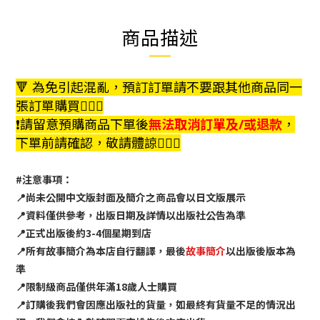
商品描述
🔻 為免引起混亂，預訂訂單請不要跟其他商品同一
張訂單購買🙇🏻‍♀️
❗️請留意預購商品下單後
無法取消訂單及/或退款
，
下單前請確認，敬請體諒🙇🏻‍♀️
#注意事項：
📍尚未公開中文版封面及簡介之商品會以日文版展示
📍資料僅供參考，出版日期及詳情以出版社公告為準
📍正式出版後約3-4個星期到店
📍所有故事簡介為本店自行翻譯，最後
故事簡介
以出版後版本為
準
📍限制級商品僅供年滿18歲人士購買
📍訂購後我們會因應出版社的貨量，如最終有貨量不足的情況出