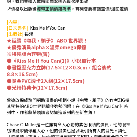
現，我們會按入數時間而安排先後次序出貨
📍價格以出版後
港幣正價價錢為準
，有機會要補回差價/退回差價
|內容|
|日文書名|
Kiss Me If You Can
|出版社|
長鴻
★延續《吻我，騙子》 ABO 世界觀！
★優秀演員alpha
×
溫柔omega保鏢
※特裝版內容物(暫)
●《Kiss Me If You Can(1)》小說單行本
●書擋壓克力立牌(17.5×12×0.3cm，組合後約
8.8×16.5cm)
●燙金PVC透卡2入組(12×17.5cm)
●光柵特典卡(12×17.5cm)
曾被改編成熱門網路漫畫的暢銷小說《吻我，騙子》的作者ZIG攜
其獨特的ABO世界觀續作強勢回歸！在《Kiss Me If You Can》系
列中，作者將帶領讀者認識這系列的全新主角！
Chase C. Miller是一位擁有令人心動的紫色眼睛的演員，他的眼神
彷彿能瞬間俘獲人心，他的俊美也足以吸引所有人的目光。與他
共度激情之夜後，Josh的耳後被留下了印記，而他也因此背負了