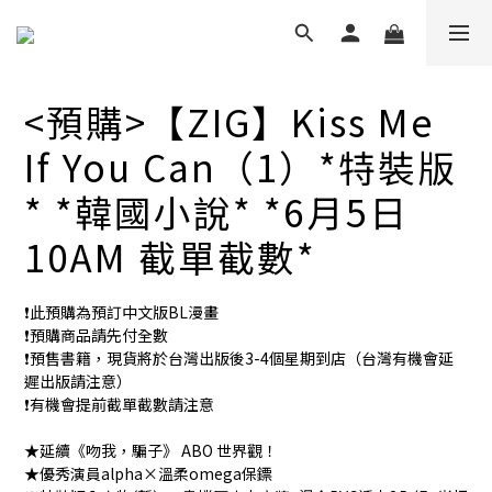
<預購>【ZIG】Kiss Me
If You Can（1）*特裝版
* *韓國小說* *6月5日
10AM 截單截數*
❗️此預購為預訂中文版BL漫畫
❗️預購商品請先付全數
❗️預售書籍，現貨將於台灣出版後3-4個星期到店（台灣有機會延
遲出版請注意）
❗️有機會提前截單截數請注意
★延續《吻我，騙子》 ABO 世界觀！
★優秀演員alpha×溫柔omega保鏢