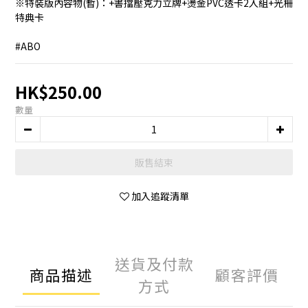
※特裝版內容物(暫)：+書擋壓克力立牌+燙金PVC透卡2入組+光柵
特典卡
#ABO
HK$250.00
數量
販售結束
加入追蹤清單
送貨及付款
商品描述
顧客評價
方式