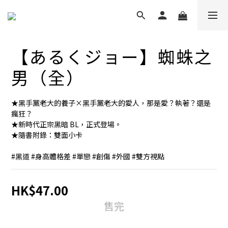
【あるくジョー】蜘蛛之
男（全）
★黑手黨老大的養子×黑手黨老大的愛人，那是愛？執著？還是
瘋狂？
★新時代正宗黑暗 BL，正式登場。
★隨書附錄：雙面小卡
#黑道 #身高體格差 #單戀 #創傷 #外國 #雙方視點
HK$47.00
售完