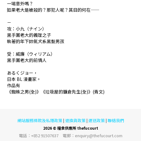
一場意外嗎？
如果老大是被殺的？那犯人呢？其目的何在——
－
攻：小九（ナイン）
黑手黨老大的義理之子
執著的年下帥氣犬系黑髮男孩
受：威廉（ウィリアム）
黑手黨老大的前情人
あるくジョー，
日本 BL 漫畫家。
作品有
《蜘蛛之男(全)》《垃圾屋的鐮倉先生(全)》(青文)
網站服務條款及私隱政策
退換貨政策
運送政策
聯絡我們
|
|
|
2026 © 糧食供應所 thefucourt
電話︰+852 91507637 電郵︰enquiry@thefucourt.com