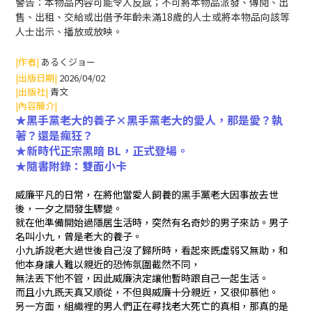
警告：本物品內容可能令人反感；不可將本物品派發、傳閱、出
售、出租、交給或出借予年齡未滿18歲的人士或將本物品向該等
人士出示、播放或放映。
|作者|
あるくジョー
|出版日期|
2026/04/02
|出版社|
青文
|內容簡介|
★黑手黨老大的養子×黑手黨老大的愛人，那是愛？執
著？還是瘋狂？
★新時代正宗黑暗 BL，正式登場。
★隨書附錄：雙面小卡
威廉平凡的日常，在將他當愛人飼養的黑手黨老大因事故去世
後，一夕之間發生驟變。
就在他準備開始過隱居生活時，突然有名奇妙的男子來訪。男子
名叫小九，曾是老大的養子。
小九訴說老大過世後自己沒了歸所時，看起來既虛弱又無助，和
他本身讓人難以親近的恐怖氛圍截然不同，
無法丟下他不管，因此威廉決定讓他暫時跟自己一起生活。
而且小九既天真又順從，不但與威廉十分親近，又很仰慕他。
另一方面，組織裡的男人們正在尋找老大死亡的真相，那真的是