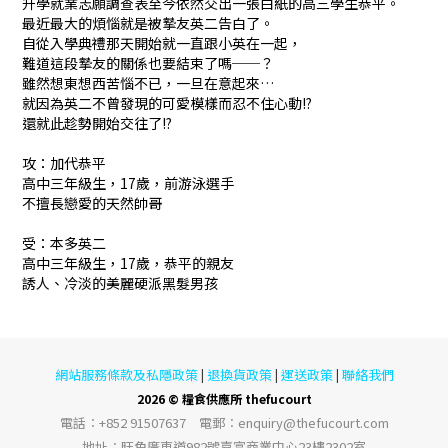
升學就業志願調查表至今依然交出一張白紙的高三學生恭平。
最近最大的煩惱就是被摯友英二告白了。
自從入學典禮那天開始就一直跟小英在一起，
難道這段摯友的關係也要結束了嗎──？
雖然想東想西苦惱不已，一旦在意起來…
就因為英二不曾發現的可愛模樣而忍不住心動!?
還就此趁勢開始交往了!?
攻：加代恭平
高中三年級生，17歲，前游泳選手
不擅長戀愛的天然帥哥
受：本多英二
高中三年級生，17歲，恭平的親友
誘人、冷淡的美麗硬派黑髮男孩
網站服務條款及私隱政策
退換貨政策
運送政策
聯絡我們
|
|
|
2026 © 糧食供應所 thefucourt
電話︰+852 91507637 電郵︰enquiry@thefucourt.com
地址︰旺角廣東道982號嘉富商業中心23樓2302室