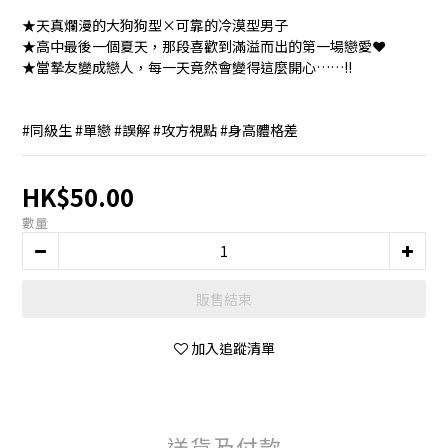
★天真爛漫的大狗狗型×可靠的冷漠型男子
★高中最後一個夏天，那段喜歡到滿溢而出的第一場戀愛❤︎
★當摯友變成戀人，每一天竟然會變得這麼開心……!!
#同級生 #單戀 #誤解 #攻方視點 #身高體格差
HK$50.00
數量
販售結束
加入追蹤清單
送貨及付款