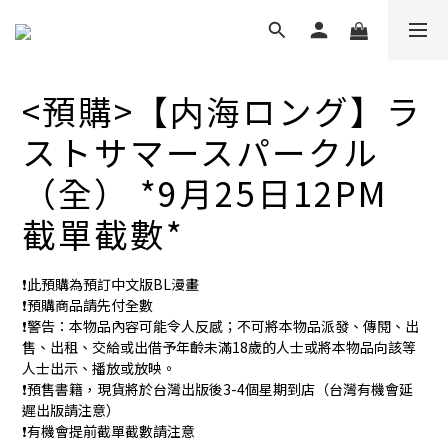
<預購>【内海ロング】ラ
ストサマースパークル
（全） *9月25日12PM
截單截數*
❗️此預購為預訂中文版BL漫畫
❗️預購商品請先付全數
❗️警告：本物品內容可能令人反感；不可將本物品派發、傳閱、出
售、出租、交給或出借予年齡未滿18歲的人士或將本物品向該等
人士出示、播放或放映。
❗️預售書籍，現貨將於台灣出版後3-4個星期到店（台灣有機會延
遲出版請注意）
❗️有機會提前截單截數請注意