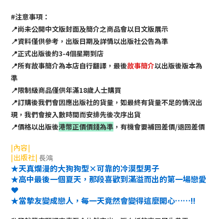
#注意事項：
📍尚未公開中文版封面及簡介之商品會以日文版展示
📍資料僅供參考，出版日期及詳情以出版社公告為準
📍正式出版後約3-4個星期到店
📍所有故事簡介為本店自行翻譯，最後
故事簡介
以出版後版本為
準
📍限制級商品僅供年滿18歲人士購買
📍訂購後我們會因應出版社的貨量，如最終有貨量不足的情況出
現，我們會按入數時間而安排先後次序出貨
📍價格以出版後
港幣正價價錢為準
，有機會要補回差價/退回差價
|內容|
|出版社|
長鴻
★天真爛漫的大狗狗型×可靠的冷漠型男子
★
高中最後一個夏天，那段喜歡到滿溢而出的第一場戀愛
❤︎
★當摯友變成戀人，每一天竟然會變得這麼開心……!!