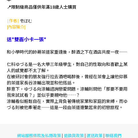
📍限制級商品僅供年滿18歲人士購買
|作者|
壱ぼむ
|內容簡介|
送*雙面小卡一張*
和小學時代的帥哥茶道家重逢後，醉酒之下在酒店共度一夜——
仁科ゆづる是一名大學三年級學生，對自己的性取向和喜歡上某
人的感覺都不太了解。
在被研討會的朋友強行拉去酒吧喝醉後，曾經在茶會上讓他仰慕
的茶道家長谷涼輔出現並和他搭話。
醉意下，ゆづる向涼輔諮詢戀愛問題，涼輔則問他「那要不要用
我來試試看？」並似乎要親吻他……？
涼輔看似輕鬆自在，實際上背負著傳統家業和家庭的束縛，而ゆ
づる則被他牽著走——這是一段由茶道連繫起來的初戀旅程。
網站服務條款及私隱政策
退換貨政策
運送政策
聯絡我們
|
|
|