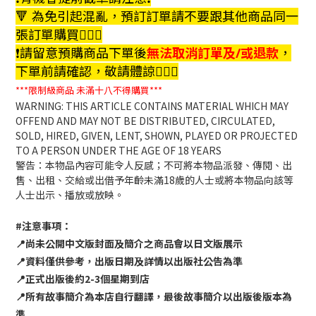
🔻 為免引起混亂，預訂訂單請不要跟其他商品同一
張訂單購買🙇🏻‍♀️
❗️請留意預購商品下單後
無法取消訂單及/或退款
，
下單前請確認，敬請體諒🙇🏻‍♀️
***限制級商品
未滿十八不得購買***
WARNING: THIS ARTICLE CONTAINS MATERIAL WHICH MAY
OFFEND AND MAY NOT BE DISTRIBUTED, CIRCULATED,
SOLD, HIRED, GIVEN, LENT, SHOWN, PLAYED OR PROJECTED
TO A PERSON UNDER THE AGE OF 18 YEARS
警告：本物品內容可能令人反感；不可將本物品派發、傳閱、出
售、出租、交給或出借予年齡未滿18歲的人士或將本物品向該等
人士出示、播放或放映。
#注意事項：
📍尚未公開中文版封面及簡介之商品會以日文版展示
📍資料僅供參考，出版日期及詳情以出版社公告為準
📍正式出版後約2-3個星期到店
📍所有故事簡介為本店自行翻譯，最後故事簡介以出版後版本為
準