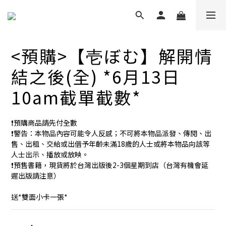
<預購>【壱ぼむ】解開情
結之後(全) *6月13日
10am截單截數*
❗️預購商品請先付全數
❗️警告：本物品內容可能令人反感；不可將本物品派發、傳閱、出
售、出租、交給或出借予年齡未滿18歲的人士或將本物品向該等
人士出示、播放或放映。
❗️預售書籍，現貨將於台灣出版後2-3個星期到店（台灣有機會延
遲出版請注意）
送*雙面小卡一張*