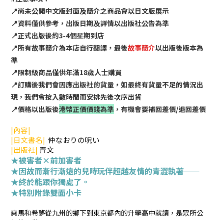
📍尚未公開中文版封面及簡介之商品會以日文版展示
📍資料僅供參考，出版日期及詳情以出版社公告為準
📍正式出版後約3-4個星期到店
📍所有故事簡介為本店自行翻譯，最後
故事簡介
以出版後版本為
準
📍限制級商品僅供年滿18歲人士購買
📍訂購後我們會因應出版社的貨量，如最終有貨量不足的情況出
現，我們會按入數時間而安排先後次序出貨
📍價格以出版後
港幣正價價錢為準
，有機會要補回差價/退回差價
|內容|
|日文書名|
仲なおりの呪い
|出版社|
青文
★被害者
×前加害者
★因故而漸行漸遠的兒時玩伴超越友情的青澀執著──
★終於能跟你獨處了。
★特別附錄雙面小卡
爽馬和希夢從九州的鄉下到東京都內的升學高中就讀，是眾所公