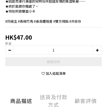
★因故而漸行漸遠的兒時玩伴超越友情的青澀執著──
★終於能跟你獨處了。
★特別附錄雙面小卡
#同級生 #青梅竹馬 #身高體格差 #雙方視點 #共依存
HK$47.00
數量
販售結束
加入追蹤清單
送貨及付款
商品描述
顧客評價
方式