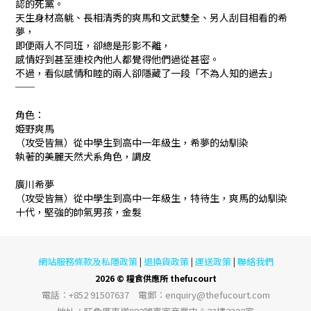
認的死黨。
天生身材高䠷、長相清秀的爽馬和文武雙全、另人刮目相看的希
夢，
即便兩人不同班，卻總是形影不離，
感情好到甚至連校內他人都覺得他們過從甚密。
不過，看似感情和睦的兩人卻隱藏了一段「不為人知的過去」
──
角色：
姫野爽馬
（攻受皆無）從中學生到高中一年級生，希夢的幼馴染
執著的美麗天然犬系角色，調皮
廣川希夢
（攻受皆無）從中學生到高中一年級生，特待生，爽馬的幼馴染
十代，堅強的帥氣男孩，金髮
網站服務條款及私隱政策
退換貨政策
運送政策
聯絡我們
|
|
|
2026 © 糧食供應所 thefucourt
電話︰+852 91507637 電郵︰enquiry@thefucourt.com