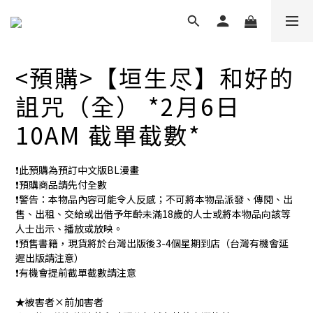
<預購>【垣生尽】和好的
詛咒（全） *2月6日
10AM 截單截數*
❗️此預購為預訂中文版BL漫畫
❗️預購商品請先付全數
❗️警告：本物品內容可能令人反感；不可將本物品派發、傳閱、出
售、出租、交給或出借予年齡未滿18歲的人士或將本物品向該等
人士出示、播放或放映。
❗️預售書籍，現貨將於台灣出版後3-4個星期到店（台灣有機會延
遲出版請注意）
❗️有機會提前截單截數請注意
★被害者×前加害者