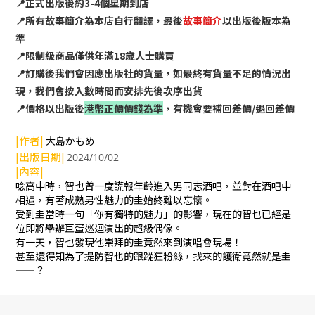
📍正式出版後約3-4個星期到店
📍所有故事簡介為本店自行翻譯，最後
故事簡介
以出版後版本為
準
📍限制級商品僅供年滿18歲人士購買
📍訂購後我們會因應出版社的貨量，如最終有貨量不足的情況出
現，我們會按入數時間而安排先後次序出貨
📍價格以出版後
港幣正價價錢為準
，有機會要補回差價/退回差價
|作者|
大島かもめ
|出版日期|
2024/10/02
|內容|
唸高中時，智也曾一度謊報年齡進入男同志酒吧，並對在酒吧中
相遇，有著成熟男性魅力的圭始終難以忘懷。
受到圭當時一句「你有獨特的魅力」的影響，現在的智也已經是
位即將舉辦巨蛋巡迴演出的超級偶像。
有一天，智也發現他崇拜的圭竟然來到演唱會現場！
甚至還得知為了提防智也的跟蹤狂粉絲，找來的護衛竟然就是圭
——？