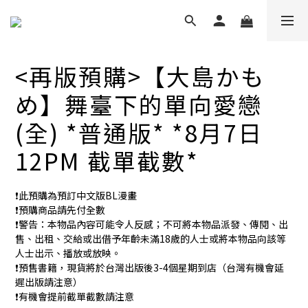
<再版預購>【大島かも
め】舞臺下的單向愛戀
(全) *普通版* *8月7日
12PM 截單截數*
❗️此預購為預訂中文版BL漫畫
❗️預購商品請先付全數
❗️警告：本物品內容可能令人反感；不可將本物品派發、傳閱、出
售、出租、交給或出借予年齡未滿18歲的人士或將本物品向該等
人士出示、播放或放映。
❗️預售書籍，現貨將於台灣出版後3-4個星期到店（台灣有機會延
遲出版請注意）
❗️有機會提前截單截數請注意