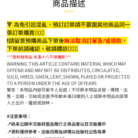
商品描述
🔻 為免引起混亂，預訂訂單請不要跟其他商品同一
張訂單購買🙇🏻‍♀️
❗️請留意預購商品下單後
無法取消訂單及/或退款
，
下單前請確認，敬請體諒🙇🏻‍♀️
***限制級商品
未滿十八不得購買***
WARNING: THIS ARTICLE CONTAINS MATERIAL WHICH MAY
OFFEND AND MAY NOT BE DISTRIBUTED, CIRCULATED,
SOLD, HIRED, GIVEN, LENT, SHOWN, PLAYED OR PROJECTED
TO A PERSON UNDER THE AGE OF 18 YEARS
警告：本物品內容可能令人反感；不可將本物品派發、傳閱、出
售、出租、交給或出借予年齡未滿18歲的人士或將本物品向該等
人士出示、播放或放映。
#注意事項：
📍尚未公開中文版封面及簡介之商品會以日文版展示
📍資料僅供參考，出版日期及詳情以出版社公告為準