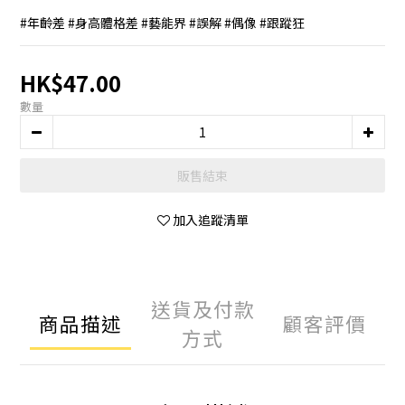
#年齡差 #身高體格差 #藝能界 #誤解 #偶像 #跟蹤狂
HK$47.00
數量
販售結束
加入追蹤清單
送貨及付款
商品描述
顧客評價
方式