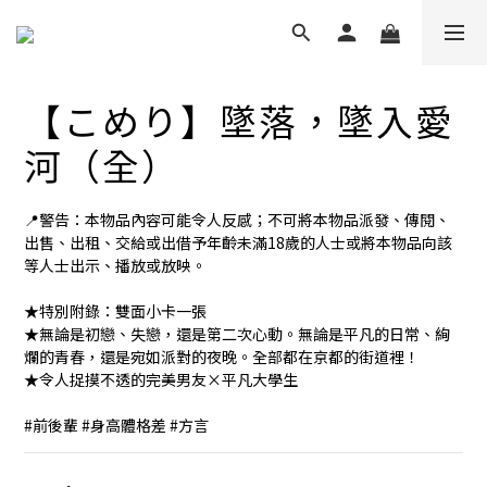
【こめり】墜落，墜入愛
河（全）
📍警告：本物品內容可能令人反感；不可將本物品派發、傳閱、
出售、出租、交給或出借予年齡未滿18歲的人士或將本物品向該
等人士出示、播放或放映。
★特別附錄：雙面小卡一張
★無論是初戀、失戀，還是第二次心動。無論是平凡的日常、絢
爛的青春，還是宛如派對的夜晚。全部都在京都的街道裡！
★令人捉摸不透的完美男友×平凡大學生
#前後輩 #身高體格差 #方言