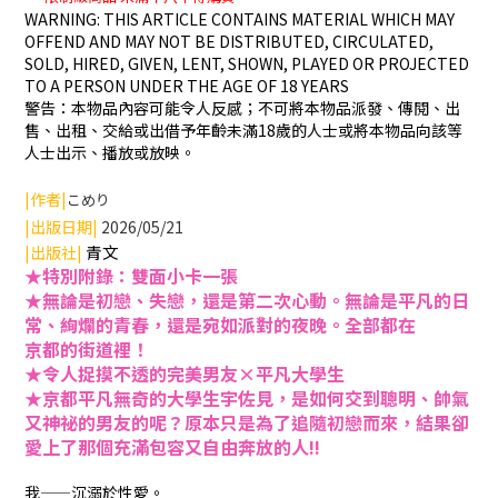
WARNING: THIS ARTICLE CONTAINS MATERIAL WHICH MAY
OFFEND AND MAY NOT BE DISTRIBUTED, CIRCULATED,
SOLD, HIRED, GIVEN, LENT, SHOWN, PLAYED OR PROJECTED
TO A PERSON UNDER THE AGE OF 18 YEARS
警告：本物品內容可能令人反感；不可將本物品派發、傳閱、出
售、出租、交給或出借予年齡未滿18歲的人士或將本物品向該等
人士出示、播放或放映。
|作者|
こめり
|出版日期|
2026/05/21
青文
|出版社|
★特別附錄：雙面小卡一張
★無論是初戀、失戀，還是第二次心動。無論是平凡的日
常、絢爛的青春，還是宛如派對的夜晚。全部都在
京都的街道裡！
★令人捉摸不透的完美男友×平凡大學生
★京都平凡無奇的大學生宇佐見，是如何交到聰明、帥氣
又神祕的男友的呢？原本只是為了追隨初戀而來，結果卻
愛上了那個充滿包容又自由奔放的人!!
我——沉溺於性愛。