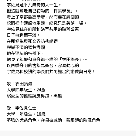
宇佐見是平凡無奇的大一生。
他追隨奪走自己初吻的「杵築學長」，
考上了京都最高學府，然而要在廣闊的
校園裡命運般地重逢，終究只是美夢一場。
宇佐見住在廁所和浴室共用的破舊公寓，
日子無趣而平淡。
在那條生與死交界彷彿變得
模糊不清的窄巷盡頭，
他在狸貓的指引下，
遇見了年齡和身分都不詳的「衣田學長」⋯
以四季分明的古都為舞台，容易動心的
宇佐見和狡猾的學長們共同譜出的戀愛與日常！
攻：衣田拓海
大學四年級生，24歲
溺愛型的優雅調皮男孩，黑髮
受：宇佐見仁士
大學一年級生，18歲
堅強的犬系角色，容易被感動，戴眼鏡的陰沉角色