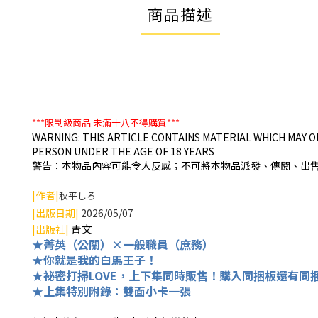
商品描述
***限制級商品
未滿十八不得購買***
WARNING: THIS ARTICLE CONTAINS MATERIAL WHICH MAY O
PERSON UNDER THE AGE OF 18 YEARS
警告：本物品內容可能令人反感；不可將本物品派發、傳閱、出售
|作者|
秋平しろ
|出版日期|
2026/05/07
青文
|出版社|
★菁英（公關）×一般職員（庶務）
★
你就是我的白馬王子！
★祕密打掃LOVE，上下集同時販售！購入同捆板還有同捆
★上集特別附錄：雙面小卡一張