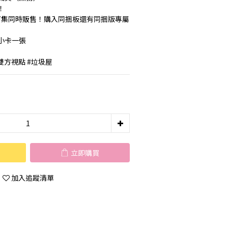
！
上下集同時販售！購入同捆板還有同捆版專屬
小卡一張
#雙方視點 #垃圾屋
立即購買
加入追蹤清單