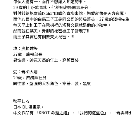
每個人總有一、兩件不想讓人知道的事。
29 歲的上班族青柳，他的祕密是同志身分。
對付錢給炮友藉以滿足肉體的青柳來說，戀愛就像是天方夜譚。
而他心目中的白馬王子正是同公司的超級菁英，37 歲的淺桐先生
每天早上和王子在電梯裡的短暫交談就是他的小確幸。
然而就在某天，青柳的祕密被王子發現了!!
而王子其實也有個驚天大祕密…!!?
攻：浅桐達矢
37歲，廣報部長
異性戀，帥氣天然的年上，穿著西裝
受：青柳大翔
29歲，庶務課社員
同性戀，堅強的犬系角色，穿著西裝，黑髮
秋平しろ
日本 BL 漫畫家。
中文作品有:「KNOT 命運之結」、「我們的湛藍色」、「青與