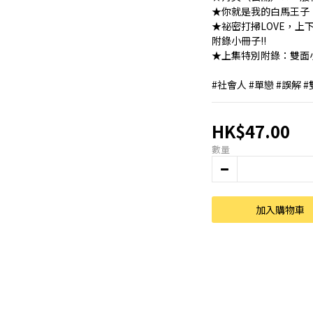
★你就是我的白馬王子
★祕密打掃LOVE，
附錄小冊子!!
★上集特別附錄：雙面
#社會人 #單戀 #誤解 
HK$47.00
數量
加入購物車