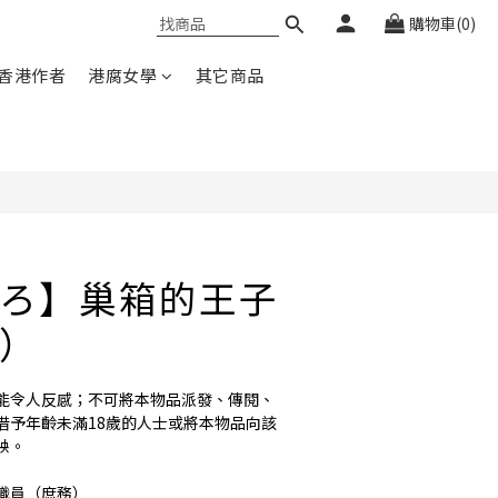
購物車(0)
立即購買
香港作者
港腐女學
其它商品
ろ】巢箱的王子
）
可能令人反感；不可將本物品派發、傳閱、
借予年齡未滿18歲的人士或將本物品向該
映。
職員（庶務）