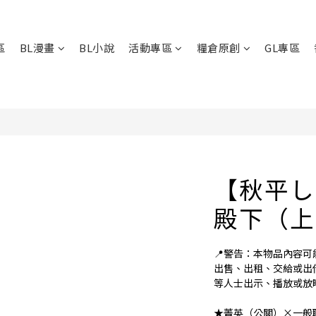
區
BL漫畫
BL小說
活動專區
糧倉原創
GL專區
【秋平し
殿下（上
📍警告：本物品內容
出售、出租、交給或出
等人士出示、播放或放
★菁英（公關）×一般