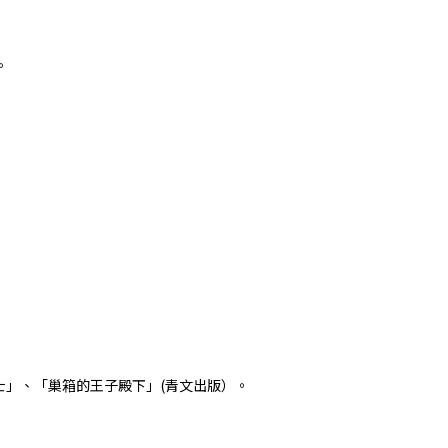
。
紳士」、「巢箱的王子殿下」(青文出版）。