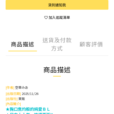
貨到通知我
加入追蹤清單
送貨及付款
商品描述
顧客評價
方式
商品描述
|作者|
空華みあ
|出版日期|
2025/11/26
|出版社|
東販
|內容簡介|
★
胸口焦灼般的純愛ＢＬ