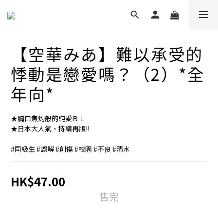
【空華みあ】難以承受的
悸動是戀愛嗎？（2）*全
年向*
★胸口焦灼般的純愛ＢＬ
★日本大人氣，持續再版!!
#同級生 #誤解 #創傷 #校園 #不良 #清水
HK$47.00
售完