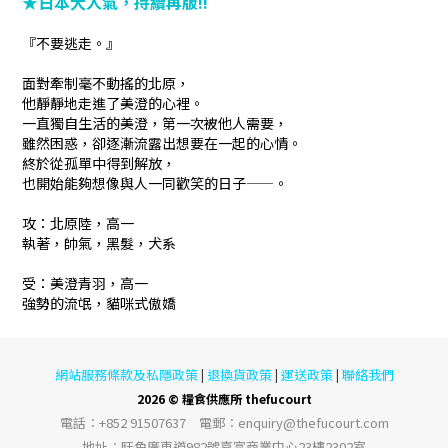
★
日本大人氣，持續再版!!
『不要逃走。』
面對牽制毫不動搖的北原，
他靜靜地走進了美澄的心裡。
一直獨自生活的美澄，第一次被他人需要，
雖然困惑，卻逐漸流露出想要在一起的心情。
終於從孤單中得到解放，
也開始能夠想像與人一同歡笑的日子——。
攻：北原陸，高一
執著，帥氣，黑髮，犬系
受：美澄青羽，高一
強勢的流氓，貓咪式傲嬌
網站服務條款及私隱政策
退換貨政策
運送政策
聯絡我們
|
|
|
2026 © 糧食供應所 thefucourt
電話︰+852 91507637 電郵︰enquiry@thefucourt.com
地址︰旺角廣東道982號嘉富商業中心23樓2302室