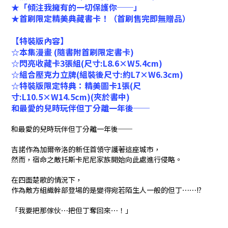
★「傾注我擁有的一切保護你──」
★首刷限定精美典藏書卡！（首刷售完即無贈品）
【特裝版內容】
☆本集漫畫 (隨書附首刷限定書卡)
☆閃亮收藏卡3張組(尺寸:L8.6×W5.4cm)
☆組合壓克力立牌(組裝後尺寸:約L7×W6.3cm)
☆特裝版限定特典：精美圖卡1張(尺
寸:L10.5×W14.5cm)(夾於書中)
和最愛的兒時玩伴但丁分離一年後──
和最愛的兒時玩伴但丁分離一年後──
吉諾作為加爾帝洛的新任首領守護著這座城市，
然而，宿命之敵托斯卡尼尼家族開始向此處進行侵略。
在四面楚歌的情況下，
作為敵方組織幹部登場的是變得宛若陌生人一般的但丁⋯⋯!?
「我要把那傢伙⋯把但丁奪回來⋯！」