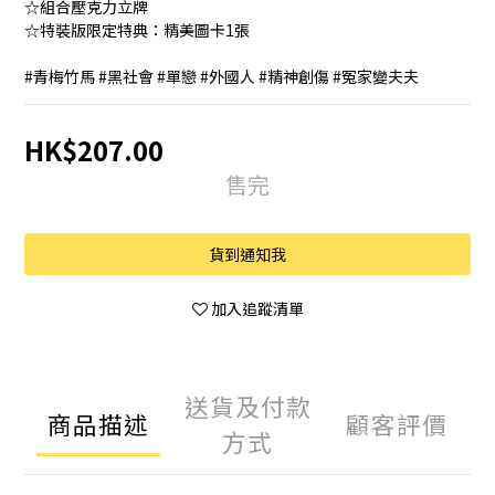
☆組合壓克力立牌
☆特裝版限定特典：精美圖卡1張
#青梅竹馬 #黑社會 #單戀 #外國人 #精神創傷 #冤家變夫夫
HK$207.00
售完
貨到通知我
加入追蹤清單
送貨及付款
商品描述
顧客評價
方式