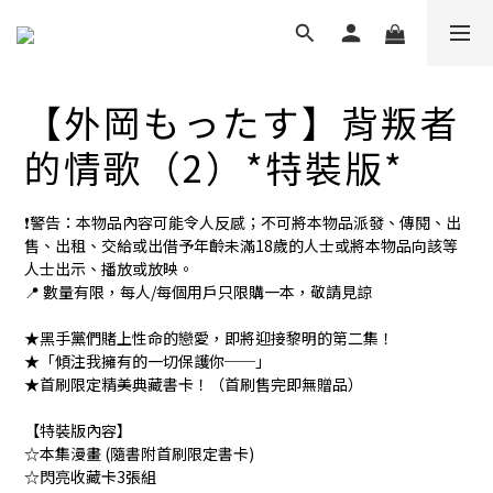
【外岡もったす】背叛者
的情歌（2）*特裝版*
❗️警告：本物品內容可能令人反感；不可將本物品派發、傳閱、出
售、出租、交給或出借予年齡未滿18歲的人士或將本物品向該等
人士出示、播放或放映。
📍 數量有限，每人/每個用戶只限購一本，敬請見諒
★黑手黨們賭上性命的戀愛，即將迎接黎明的第二集！
★「傾注我擁有的一切保護你──」
★首刷限定精美典藏書卡！（首刷售完即無贈品）
【特裝版內容】
☆本集漫畫 (隨書附首刷限定書卡)
☆閃亮收藏卡3張組