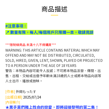
商品描述
#注意事項：
數量有限，每人/每個用戶只限購一本，敬請見諒
📍
***限制級商品
未滿十八不得購買***
WARNING: THIS ARTICLE CONTAINS MATERIAL WHICH MAY
OFFEND AND MAY NOT BE DISTRIBUTED, CIRCULATED,
SOLD, HIRED, GIVEN, LENT, SHOWN, PLAYED OR PROJECTED
TO A PERSON UNDER THE AGE OF 18 YEARS
警告：本物品內容可能令人反感；不可將本物品派發、傳閱、出
售、出租、交給或出借予年齡未滿18歲的人士或將本物品向該等
人士出示、播放或放映。
|作者|
外岡もったす
|出版日期|
2025/07/24
|內容簡介|
★黑手黨們賭上性命的戀愛，即將迎接黎明的第二集！