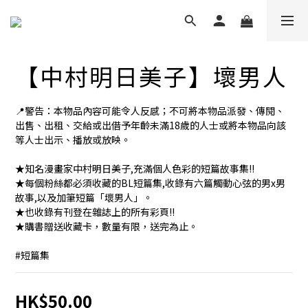
【中村明日美子】壞男人
📍警告：本物品內容可能令人反感；不可將本物品派發、傳閱、
出售、出租、交給或出借予年齡未滿18歲的人士或將本物品向該
等人士出示、播放或放映。
★知名漫畫家中村明日美子,充滿個人色彩的短篇故事集!!
★每個粉絲都必須收藏的BL短篇集,收錄有六篇觸動心弦的男x男
故事,以及加筆短篇「壞男人」。
★也收錄有刊登在雜誌上的所有彩頁!!
★購書贈送收藏卡，數量有限，送完為止。
#短篇集
HK$50.00