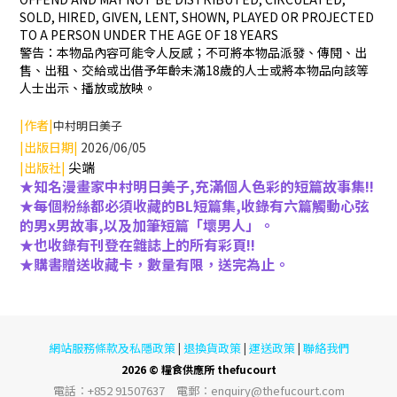
SOLD, HIRED, GIVEN, LENT, SHOWN, PLAYED OR PROJECTED
TO A PERSON UNDER THE AGE OF 18 YEARS
警告：本物品內容可能令人反感；不可將本物品派發、傳閱、出
售、出租、交給或出借予年齡未滿18歲的人士或將本物品向該等
人士出示、播放或放映。
|作者|
中村明日美子
|出版日期|
2026/06/05
尖端
|出版社|
★知名漫畫家中村明日美子,充滿個人色彩的短篇故事集!!
★每個粉絲都必須收藏的BL短篇集,收錄有六篇觸動心弦
的男x男故事,以及加筆短篇「壞男人」。
★也收錄有刊登在雜誌上的所有彩頁!!
★
購書贈送收藏卡，數量有限，送完為止。
網站服務條款及私隱政策
退換貨政策
運送政策
聯絡我們
|
|
|
2026 © 糧食供應所 thefucourt
電話︰+852 91507637 電郵︰enquiry@thefucourt.com