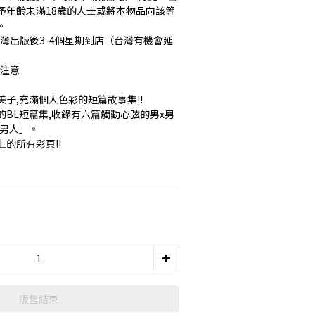
予年齡未滿18歲的人士或將本物品向該等
。
台灣出版後3-4個星期到店（台灣有機會延
請注意
子,充滿個人色彩的短篇故事集!!
BL短篇集,收錄有六篇觸動心弦的男x男
壞男人」。
的所有彩頁!!
販售結束