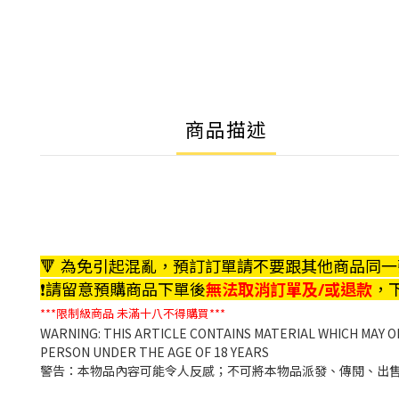
商品描述
🔻 為免引起混亂，預訂訂單請不要跟其他商品同一張訂單
❗️請留意預購商品下單後
無法取消訂單及/或退款
，下
***限制級商品
未滿十八不得購買***
WARNING: THIS ARTICLE CONTAINS MATERIAL WHICH MAY O
PERSON UNDER THE AGE OF 18 YEARS
警告：本物品內容可能令人反感；不可將本物品派發、傳閱、出售