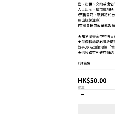
售、出租、交給或出借
人士出示、播放或放映
❗️預售書籍，現貨將於
遲出版請注意）
❗️有機會提前截單截數
★知名漫畫家中村明日美
★每個粉絲都必須收藏的
故事,以及加筆短篇「
★也收錄有刊登在雜誌上
#短篇集
HK$50.00
數量