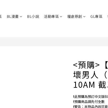
區
BL漫畫
BL小說
活動專區
糧倉原創
GL專區
<預購>
壞男人（
10AM 
❗️此預購為預訂中文版B
❗️預購商品請先付全數
❗️警告：本物品內容