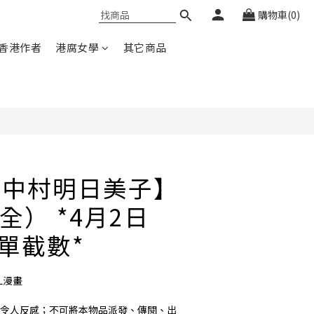
購物車(0)
香港作者
港腐女學
其它商品
【中村明日美子】
全） *4月2日
截單截數*
L漫畫
可能令人反感；不可將本物品派發、傳閱、出