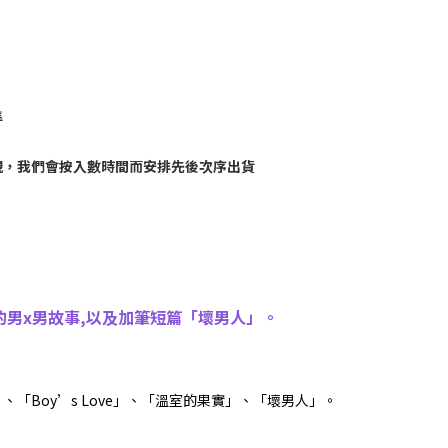
準
現，我們會按入數時間而安排先後次序出貨
的男x男故事,以及加筆短篇「壞男人」。
Boy’s Love」、「溫室的果實」、「壞男人」。