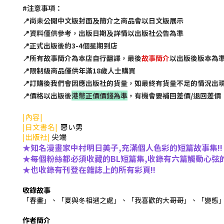
#注意事項：
📍尚未公開中文版封面及簡介之商品會以日文版展示
📍資料僅供參考，出版日期及詳情以出版社公告為準
📍正式出版後約3-4個星期到店
📍所有故事簡介為本店自行翻譯，最後
故事簡介
以出版後版本為
📍限制級商品僅供年滿18歲人士購買
📍訂購後我們會因應出版社的貨量，如最終有貨量不足的情況出
📍價格以出版後
港幣正價價錢為準
，有機會要補回差價/退回差價
|內容|
|日文書名|
惡い男
|出版社|
尖端
★
知名漫畫家中村明日美子,充滿個人色彩的短篇故事集!!
★
每個粉絲都必須收藏的BL短篇集,收錄有六篇觸動心弦
★
也收錄有刊登在雜誌上的所有彩頁!!
收錄故事
「春畫」、「夏與冬相遇之處」、「我喜歡的大哥哥」、「變態」、「
作者簡介