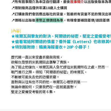
📍所有故事簡介為本店自行翻譯，最後
故事簡介
以出版後版本為
📍限制級商品僅供年滿18歲人士購買
📍訂購後我們會因應出版社的貨量，如最終有貨量不足的情況出
📍價格以出版後
港幣正價價錢為準
，有機會要補回差價/退回差價
|內容|
★埃爾瓦與摯友的對決、阿爾德的祕密，堅定之愛備受
★偷看寫給阿爾德的情書？番外篇《Letters》也收錄
★特別版附錄：精美海報書衣＋20P 小冊子！
歷代覡一直以來受盡折磨與背叛，
欲報仇雪恨的米凱爾因此襲擊了貴族。
為了阻止他復仇，埃爾瓦兩人急忙趕往米凱爾所在之處，然而…
戰鬥進行之際，得知「阿爾德的祕密」的埃爾瓦，
不斷被可能失去他的恐懼折磨。
面對與以往有些不同的他，埃爾瓦心裡想的是——
無論命運如何，只要我們在一起就能面對。
堅定之愛備受考驗的第 6 集。