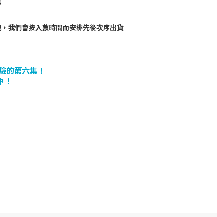
準
現，我們會按入數時間而安排先後次序出貨
考驗的第六集！
其中！