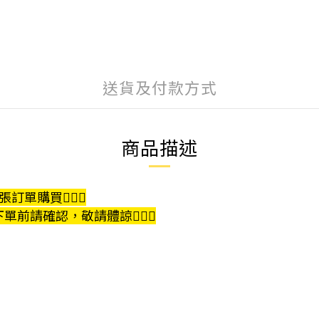
送貨及付款方式
商品描述
購買🙇🏻‍♀️
單前請確認，敬請體諒🙇🏻‍♀️