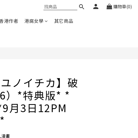
購物車(0)
香港作者
港腐女學
其它商品
【ユノイチカ】破
）*特典版* *
*9月3日12PM
*
L漫畫