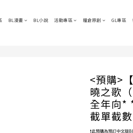
區
BL漫畫
BL小說
活動專區
糧倉原創
GL專區
<預購>
曉之歌（6
全年向* 
截單截數
❗️此預購為預訂中文版B