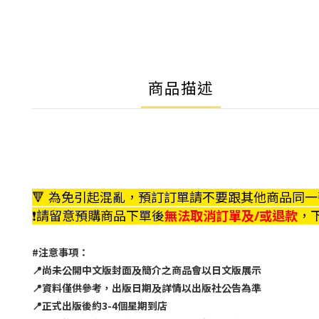
商品描述
🔻 為免引起混亂，預訂訂單請不要跟其他商品同一張訂單
❗️請留意預購商品下單後
無法取消訂單及/或退款
，下
#注意事項：
📍尚未公開中文版封面及簡介之商品會以日文版展示
📍資料僅供參考，出版日期及詳情以出版社公告為準
📍正式出版後約3-4個星期到店