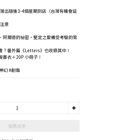
台灣出版後3-4個星期到店（台灣有機會延
請注意
、阿爾德的祕密，堅定之愛備受考驗的第
番外篇《Letters》也收錄其中！ 
書衣＋20P 小冊子！ 
神幻 #創傷
販售結束