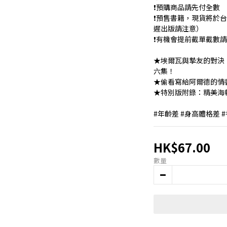
❗️預購商品請先付全數
❗️預售書籍，現貨將於
遲出版請注意）
❗️有機會提前截單截數
★埃爾瓦與摯友的對決
六集！ 
★偷看寫給阿爾德的情書？
★特別版附錄：精美海報
#年齡差 #身高體格差 #
HK$67.00
數量