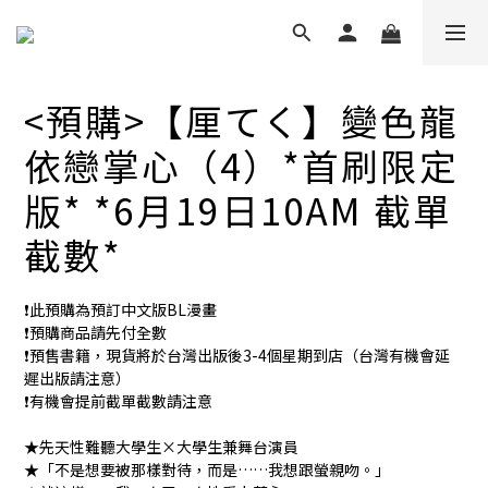
<預購>【厘てく】變色龍
依戀掌心（4）*首刷限定
版* *6月19日10AM 截單
截數*
❗️此預購為預訂中文版BL漫畫
❗️預購商品請先付全數
❗️預售書籍，現貨將於台灣出版後3-4個星期到店（台灣有機會延
遲出版請注意）
❗️有機會提前截單截數請注意
★先天性難聽大學生×大學生兼舞台演員
★「不是想要被那樣對待，而是……我想跟螢親吻。」