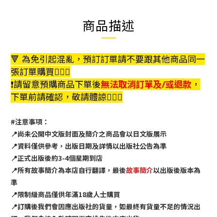
商品描述
🔻 為免引起混亂，預訂訂單請不要跟其他商品同一
張訂單購買🙇🏻‍♀️
❗️請留意預購商品下單後
無法取消訂單及/或退款
，
下單前請確認，敬請體諒🙇🏻‍♀️
#注意事項：
📍尚未公開中文版封面及簡介之商品會以日文版展示
📍資料僅供參考，出版日期及詳情以出版社公告為準
📍正式出版後約3-4個星期到店
📍所有故事簡介為本店自行翻譯，最後
故事簡介
以出版後版本為
準
📍限制級商品僅供年滿18歲人士購買
📍訂購後我們會因應出版社的貨量，如最終有貨量不足的情況出