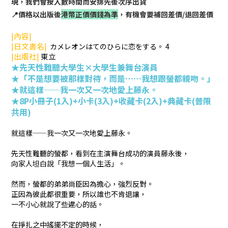
現，我們會按入數時間而安排先後次序出貨
📍價格以出版後
港幣正價價錢為準
，有機會要補回差價/退回差價
|內容|
|日文書名|
カメレオンはてのひらに恋をする。 4
|出版社|
東立
★先天性難聽大學生×大學生兼舞台演員
★「不是想要被那樣對待，而是……我想跟螢都親吻。」
★
就這樣——我一次又一次地愛上藤永。
★8P小冊子(1入)+
小卡(3入)+
收藏卡(2入)+
典藏卡(普限
共用)
就這樣——我一次又一次地愛上藤永。
先天性難聽的螢都，看到在主演舞台成功的演員藤永後，
向家人坦白說「我想一個人生活」。
然而，螢都的弟弟尚臣因為擔心，強烈反對。
正因為彼此都很重要，所以誰也不肯退讓，
一不小心就說了些違心的話。
在掙扎之中搖擺不定的時候，