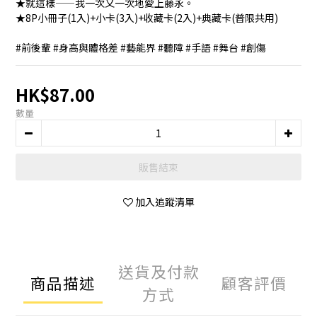
★就這樣——我一次又一次地愛上藤永。
★8P小冊子(1入)+小卡(3入)+收藏卡(2入)+典藏卡(普限共用)
#前後輩 #身高與體格差 #藝能界 #聽障 #手語 #舞台 #創傷
HK$87.00
數量
販售結束
加入追蹤清單
送貨及付款
商品描述
顧客評價
方式