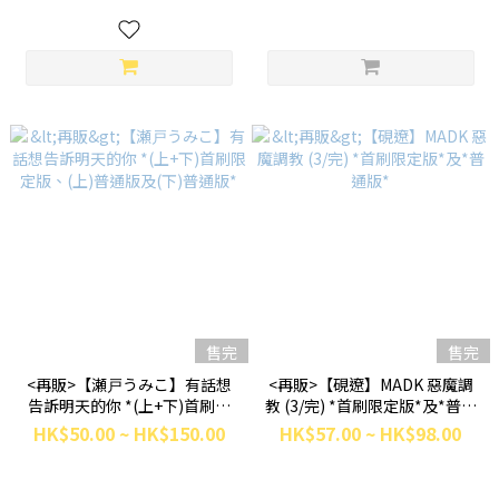
售完
售完
<再販>【瀬戸うみこ】有話想
<再販>【硯遼】MADK 惡魔調
告訴明天的你 *(上+下)首刷限
教 (3/完) *首刷限定版*及*普通
定版、(上)普通版及(下)普通版
版*
HK$50.00 ~ HK$150.00
HK$57.00 ~ HK$98.00
*