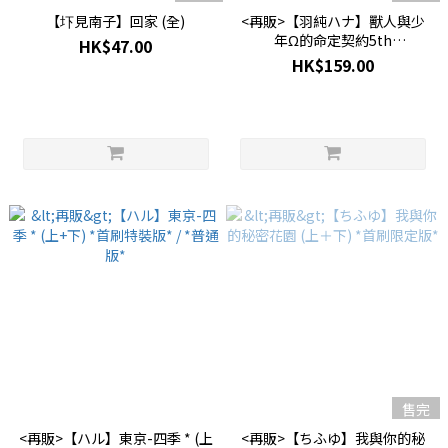
【圷見南子】回家 (全)
<再販>【羽純ハナ】獸人與少
年Ω的命定契約5th
HK$47.00
Anniversary Fan Book －獨一
HK$159.00
無二－*首刷限定版*
售完
<再販>【ハル】東京-四季 * (上
<再販>【ちふゆ】我與你的秘