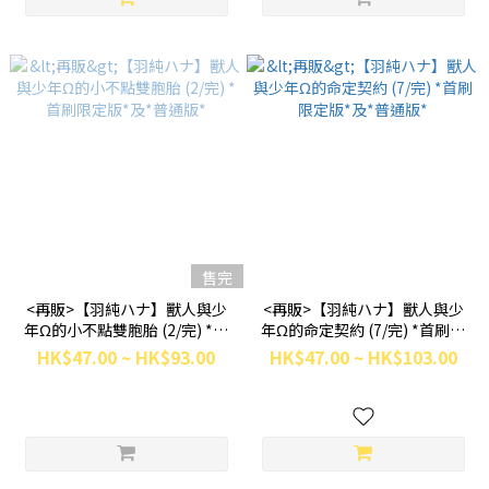
售完
<再販>【羽純ハナ】獸人與少
<再販>【羽純ハナ】獸人與少
年Ω的小不點雙胞胎 (2/完) *首
年Ω的命定契約 (7/完) *首刷限
刷限定版*及*普通版*
定版*及*普通版*
HK$47.00 ~ HK$93.00
HK$47.00 ~ HK$103.00