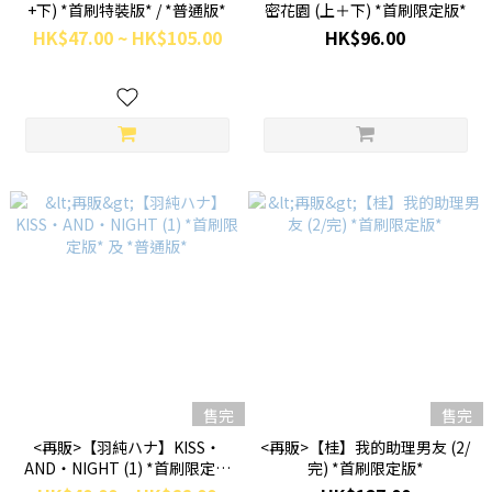
+下) *首刷特裝版* / *普通版*
密花園 (上＋下) *首刷限定版*
HK$47.00 ~ HK$105.00
HK$96.00
售完
售完
<再販>【羽純ハナ】KISS‧
<再販>【桂】我的助理男友 (2/
AND‧NIGHT (1) *首刷限定版
完) *首刷限定版*
* 及 *普通版*