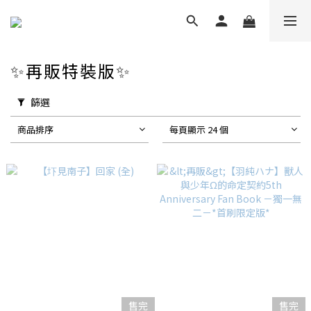
✨再販特裝版✨
篩選
商品排序
每頁顯示 24 個
售完
售完