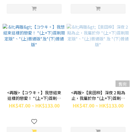
售完
<再販>【コウキ。】我想結束
<再販>【奥田枠】深夜２點為
這樣的戀愛！ *(上+下)首刷限
止，我屬於你 *(上+下)首刷限
定版*、*(上)普通版*及*(下)普
定版*、*(上)普通版* 及 *(下)普
HK$47.00 ~ HK$133.00
HK$47.00 ~ HK$133.00
通版*
通版*