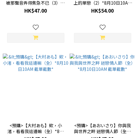
被那聲音弄得焦急不已（3）*8
上的單戀（2）*8月10日10AM
月10日10AM 截單截數*
截單截數*
HK$47.00
HK$54.00
<預購>【大村あも】欸，小
<預購>【あおいさり】你與我
渚，看看我這邊嘛（全）*8月
與世界之畔 迷戀情人節（全）
10日10AM 截單截數*
*8月10日10AM 截單截數*