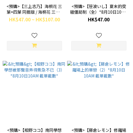
<預購>【三上志乃】海桐花 三
<預購>【笹波いし】夏末的突
葉+四葉 同捆版 / 海桐花 三葉 /
破僵局制（全）*8月10日10AM
海桐花 四葉 *8月10日10AM 截
截單截數*
HK$47.00 ~ HK$107.00
HK$47.00
單截數*
<預購>【相野ココ】南同學想
<預購>【藤倉レモン】修羅場