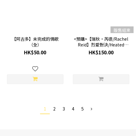
販售結束
【阿古多】未完成的情歌
<預購>【瑞秋·芮德/Rachel
（全）
Reid】烈愛對決/Heated
Rivalry（限量書口噴繪版） *
HK$50.00
HK$150.00
中文版小說* *8月3日10AM 截
單截數*
1
2
3
4
5