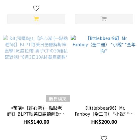
販售結束
<預購>【許心瀠 (一點點老
【littlebbear96】Mr.
師)】BLPT耽美日語聽解對策:
Fanboy（全二冊） *小說* *全
直擊! 尺度拉滿! 男子CPの30組
年向*
HK$140.00
HK$200.00
私密對話! *8月3日10AM 截單
截數*