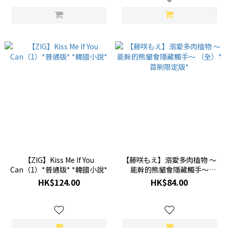
【ZIG】Kiss Me If You
【藤咲もえ】溺愛多肉植物 ～
Can（1）*普通版* *韓國小說*
能幹的熊貓會隱藏觸手～
（全）*首刷限定版*
HK$124.00
HK$84.00