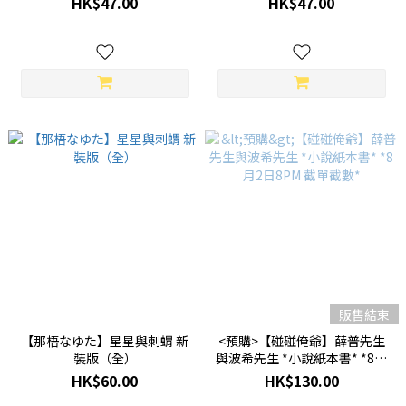
HK$47.00
HK$47.00
販售結束
【那梧なゆた】星星與刺蝟 新
<預購>【碰碰俺爺】薛普先生
裝版（全）
與波希先生 *小說紙本書* *8月
2日8PM 截單截數*
HK$60.00
HK$130.00